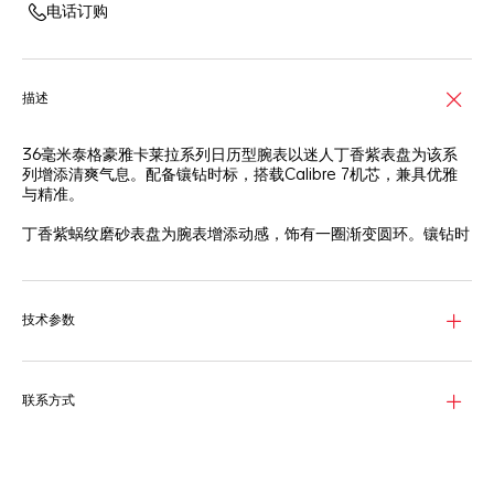
电话订购
描述
36毫米泰格豪雅卡莱拉系列日历型腕表以迷人丁香紫表盘为该系
列增添清爽气息。配备镶钻时标，搭载Calibre 7机芯，兼具优雅
与精准。
丁香紫蜗纹磨砂表盘为腕表增添动感，饰有一圈渐变圆环。镶钻时
标令外观更添精致，尽显隽永风格。
配备锥形H形表链，舒适时尚，完全贴合手腕。精细磨砂和抛光精
钢表壳以及弧形蓝宝石表镜进一步凸显优雅设计。
技术参数
腕表搭载Calibre 7自动机芯，具备42小时动力储存。6点钟位置设
有日历视窗，在保证美感的同时确保其实用性。
联系方式