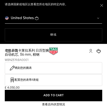
请选择国家或地区以查看您所在地区的特定内容。
关
United States
使用网站导航
继续
泰格豪雅卡莱拉系列 日历型腕表
打开搜索
My TAG He
您的购
自动机芯, 36 mm, 精钢
WBN2319.BA0001
镌刻您的腕表
配置您的表带/表链
£ 4.050,00
ADD TO CART
查看店内供货情况