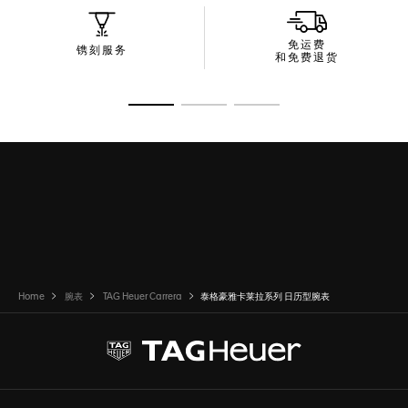
免运费
镌刻服务
和免费退货
转至幻灯片 1
转至幻灯片 2
转至幻灯片 3
Home
腕表
TAG Heuer Carrera
泰格豪雅卡莱拉系列 日历型腕表