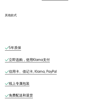
其他款式
线上服务
5年质保
立即选购，使用Klarna支付
信用卡、借记卡, Klarna, PayPal
线上专属包装
免费配送和退货