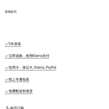
其他款式
线上服务
5年质保
立即选购，使用Klarna支付
信用卡、借记卡, Klarna, PayPal
线上专属包装
免费配送和退货
电话订购