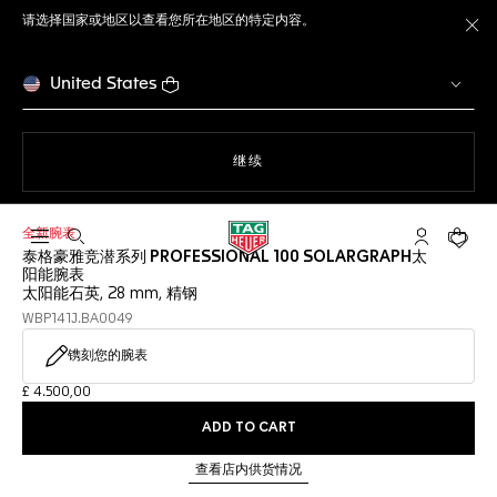
请选择国家或地区以查看您所在地区的特定内容。
关
United States
使用网站导航
继续
全新腕表
打开搜索
My TAG He
您的购
泰格豪雅竞潜系列 PROFESSIONAL 100 SOLARGRAPH太
阳能腕表
太阳能石英, 28 mm, 精钢
WBP141J.BA0049
镌刻您的腕表
£ 4.500,00
ADD TO CART
查看店内供货情况