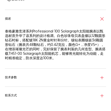
描述
泰格豪雅竞潜系列Professional 100 Solargraph太阳能腕表以甄
选材质升华了该系列的设计格调。白色珍珠母贝表盘缀以12颗圆形
钻石时标，搭配镀18K 2N黄金时针和分针。镶钻表圈镶嵌36颗圆
形钻石（腕表共48颗钻石，约0.42克拉，颜色G+，净度VS+），
在增添璀璨光芒的同时，完好保留了腕表利落的几何造型。腕表搭
载TH51-00 Solargraph太阳能机芯，能够将光能转化为动能，走
时精准稳定，防水深度达100米。
技术参数
联系方式