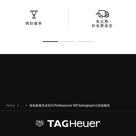
免运费
镌刻服务
和免费退货
转至幻灯片 1
转至幻灯片 2
转至幻灯片 3
Home
...
泰格豪雅竞潜系列 Professional 100 Solargraph太阳能腕表