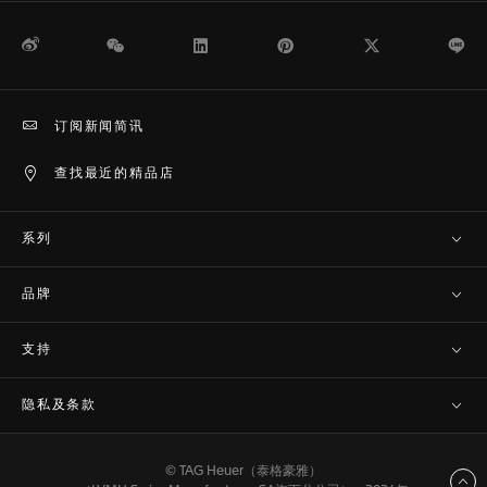
微博
WeChat
领英
Pinterest
Twitter
Li
订阅新闻简讯
查找最近的精品店
系列
品牌
支持
隐私及条款
© TAG Heuer（泰格豪雅）
返回顶部