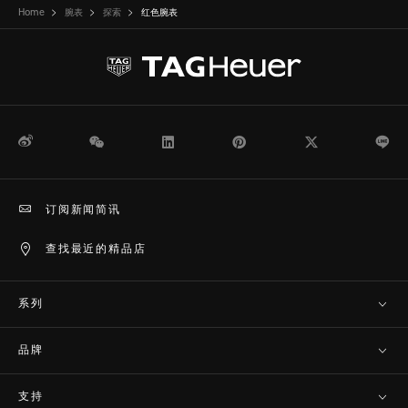
Home
腕表
探索
红色腕表
微博
WeChat
领英
Pinterest
Twitter
Li
订阅新闻简讯
查找最近的精品店
系列
品牌
支持