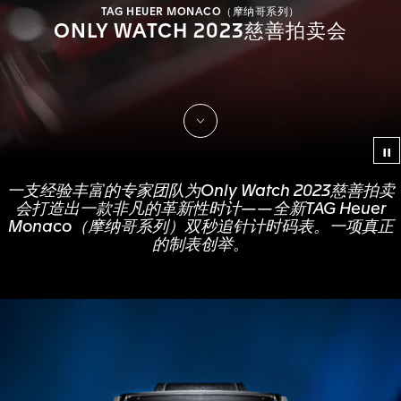
TAG HEUER MONACO（摩纳哥系列）
ONLY WATCH 2023慈善拍卖会
滑动探索
视
一支经验丰富的专家团队为Only Watch 2023慈善拍卖
会打造出一款非凡的革新性时计——全新TAG Heuer
Monaco（摩纳哥系列）双秒追针计时码表。一项真正
的制表创举。