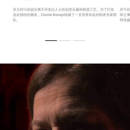
非凡时计的诞生离不开杰出人士的创意头脑和精湛工艺。为了打造
对于此
这款独特的腕表，Carole Kasapi组建了一支世界知名的制表专家团
章之事
队。
和张
转至幻灯片 1
转至幻灯片 2
转至幻灯片 3