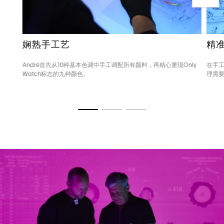
娴熟手工艺
精
André首先从10种基本色调中手工调配所有颜料，再精心重现Only
在手工
Watch标志的九种颜色。
理需
转至幻灯片 1
转至幻灯片 2
转至幻灯片 3