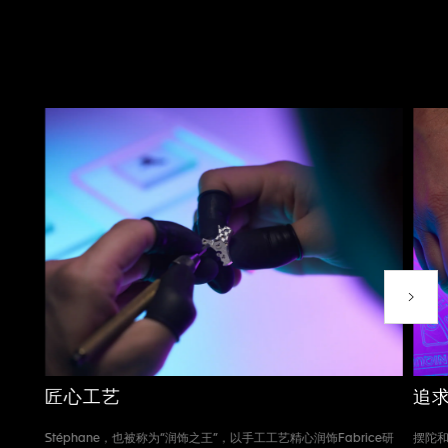
下一个
匠心工艺
追
Stéphane，也被称为“润饰之王”，以手工工艺精心润饰Fabrice研
摆陀