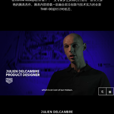
在Carole Kasapi的带领下，一支专家梦之队精心打造出一款令人惊
艳的腕表杰作。腕表内部搭载一款融合前沿创新与技术实力的全新
TH81-00追针计时机芯。
视
null
JULIEN DELCAMBRE