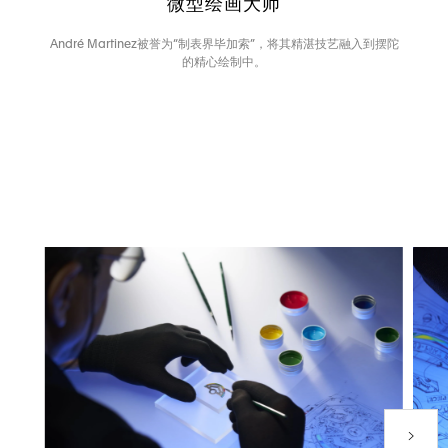
微型绘画大师
André Martinez被誉为“制表界毕加索”，将其精湛技艺融入到摆陀
的精心绘制中。
下一个