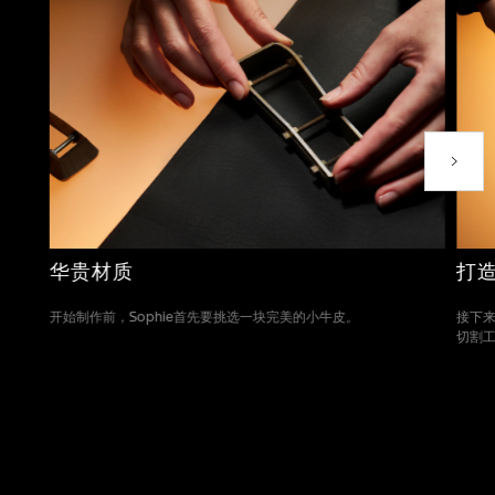
下一个
打
华贵材质
接下
开始制作前，Sophie首先要挑选一块完美的小牛皮。
切割
转至幻灯片 1
转至幻灯片 2
转至幻灯片 3
转至幻灯片 4