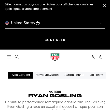
Sélectionnez un pays ou une région pour afficher des contenus
spécifiques à votre emplacement.
Fe
United States
LA NAVIGATION SUR LE S
CONTINUER
Ouvrir la barre de recherche
Compte My
Votre 