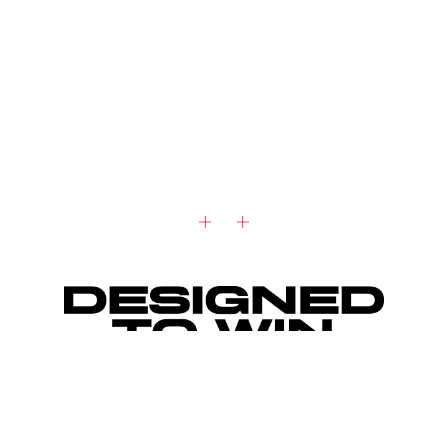
« J’ai appris que le temps ne se rattrape
pas. Savoir que l’heure tourne me motive à
avancer. »