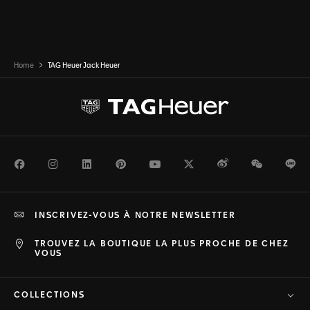
Home
TAG Heuer Jack Heuer
Facebook
Instagram
LinkedIn
Pinterest
Youtube
Twitter
Weibo
WeChat
Li
INSCRIVEZ-VOUS À NOTRE NEWSLETTER
TROUVEZ LA BOUTIQUE LA PLUS PROCHE DE CHEZ
VOUS
COLLECTIONS