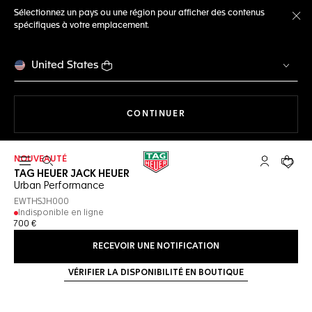
Sélectionnez un pays ou une région pour afficher des contenus
spécifiques à votre emplacement.
Fe
United States
LA NAVIGATION SUR LE S
CONTINUER
NOUVEAUTÉ
Ouvrir la barre de recherche
Compte My
Votre 
TAG HEUER JACK HEUER
Urban Performance
EWTHSJH000
Indisponible en ligne
700 €
RECEVOIR UNE NOTIFICATION
VÉRIFIER LA DISPONIBILITÉ EN BOUTIQUE