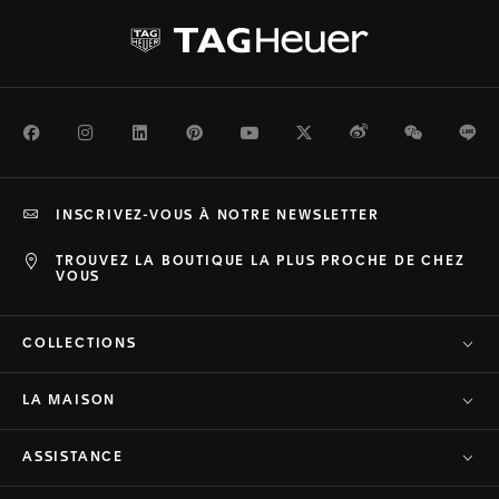
Facebook
Instagram
LinkedIn
Pinterest
Youtube
Twitter
Weibo
WeChat
Li
INSCRIVEZ-VOUS À NOTRE NEWSLETTER
TROUVEZ LA BOUTIQUE LA PLUS PROCHE DE CHEZ
VOUS
COLLECTIONS
LA MAISON
ASSISTANCE