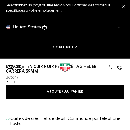
Sélectionnez un pays ou une région pour afficher des contenus
spécifiques à votre emplacement.
Fe
United States
LA NAVIGATION SUR LE S
CONTINUER
BRACELET EN CUIR NOIR PERFORÉ TAG HEUER
Ouvrir la barre de recherche
Compte My
Votre 
CARRERA 39MM
BC6649
250 €
AJOUTER AU PANIER
Services en ligne
Cartes de crédit et de débit, Commande par téléphone,
PayPal