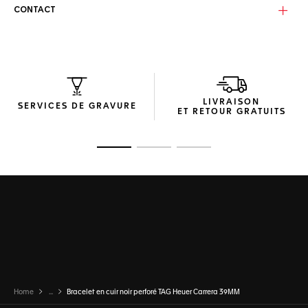
CONTACT
LIVRAISON
SERVICES DE GRAVURE
ET RETOUR GRATUITS
Ouvrir la diapositive 1
Ouvrir la diapositive 2
Ouvrir la diapositive 3
Home
...
Bracelet en cuir noir perforé TAG Heuer Carrera 39MM