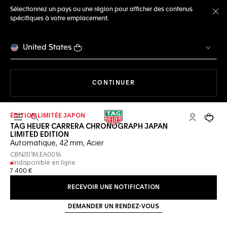
Sélectionnez un pays ou une région pour afficher des contenus
spécifiques à votre emplacement.
Fe
United States
LA NAVIGATION SUR LE S
CONTINUER
ÉDITION LIMITÉE JAPON
Ouvrir la barre de recherche
Compte My
Votre 
TAG HEUER CARRERA CHRONOGRAPH JAPAN
LIMITED EDITION
Automatique, 42 mm, Acier
CBN201M.EA0016
Indisponible en ligne
7 400 €
RECEVOIR UNE NOTIFICATION
DEMANDER UN RENDEZ-VOUS