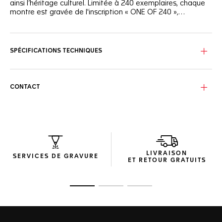
ainsi l’héritage culturel. Limitée à 240 exemplaires, chaque
montre est gravée de l'inscription « ONE OF 240 »,
soulignant son caractère exclusif pour le Japon.
Animée par le mouvement TH20-00, cette montre célèbre
les couleurs rouge et blanches du Japon, alliant héritage
culturel et savoir-faire raffiné.
SPÉCIFICATIONS TECHNIQUES
Conçue pour vous accompagner à chaque instant, le
chiffre « 24 » rend hommage au concept traditionnel des
« 24 périodes solaires », symbolisant le cycle saisonnier de
CONTACT
la nature.
Le boîtier en acier poli satiné de 42 mm est assorti à un
bracelet en acier et à un fond de boîtier vissé en acier et
verre saphir rouge, le tout accompagné d'un bracelet en
cuir noir.
LIVRAISON
SERVICES DE GRAVURE
ET RETOUR GRATUITS
Ouvrir la diapositive 1
Ouvrir la diapositive 2
Ouvrir la diapositive 3