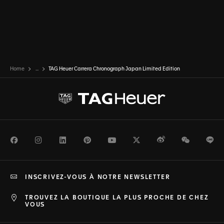
Home
...
TAG Heuer Carrera Chronograph Japan Limited Edition
Facebook
Instagram
LinkedIn
Pinterest
Youtube
Twitter
Weibo
WeChat
Li
INSCRIVEZ-VOUS À NOTRE NEWSLETTER
TROUVEZ LA BOUTIQUE LA PLUS PROCHE DE CHEZ
VOUS