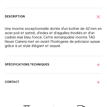
DESCRIPTION
Une montre exceptionnelle dotée d'un boîtier de 42 mm en
acier poli et satiné, d'index et d'aiguilles rhodiés et d'un
cadran irisé bleu foncé. Cette remarquable montre TAG
Heuer Carrera met en avant l'horlogerie de précision suisse
grâce à un style élégant et assuré.
Une myriade de fonctions de chronographe sous le
contrôle du Calibre TH20-00 automatique de la Maison
trouvent leur place avec élégance dans le boîtier classique
SPÉCIFICATIONS TECHNIQUES
de la montre TAG Heuer Carrera.
Le cadran est protégé par un dôme de glace saphir
biseauté et doté d'un double traitement antireflet pour une
CONTACT
visibilité optimale.
Le boîtier de 42 mm en acier poli et satiné fait écho au
fond de boîtier vissé en acier et glace saphir, ainsi qu'au
bracelet 3 rangs en acier.