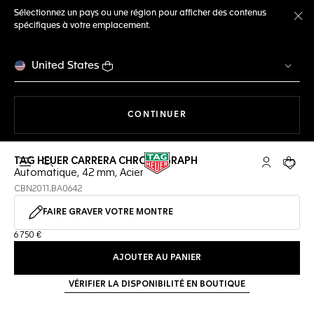
Sélectionnez un pays ou une région pour afficher des contenus
spécifiques à votre emplacement.
Fe
United States
LA NAVIGATION SUR LE S
CONTINUER
TAG HEUER CARRERA CHRONOGRAPH
Ouvrir la barre de recherche
Compte My
Votre 
Automatique, 42 mm, Acier
CBN2011.BA0642
FAIRE GRAVER VOTRE MONTRE
6 750 €
AJOUTER AU PANIER
VÉRIFIER LA DISPONIBILITÉ EN BOUTIQUE