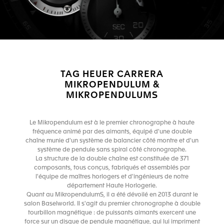
TAG HEUER CARRERA
MIKROPENDULUM &
MIKROPENDULUMS
Le Mikropendulum est à le premier chronographe à haute
fréquence animé par des aimants, équipé d'une double
chaîne munie d'un système de balancier côté montre et d'un
système de pendule sans spiral côté chronographe.
La structure de la double chaîne est constituée de 371
composants, tous conçus, fabriqués et assemblés par
l'équipe de maîtres horlogers et d'ingénieurs de notre
département Haute Horlogerie.
Quant au MikropendulumS, il a été dévoilé en 2013 durant le
salon Baselworld. Il s'agit du premier chronographe à double
tourbillon magnétique : de puissants aimants exercent une
force sur un disque de pendule magnétique, qui lui impriment