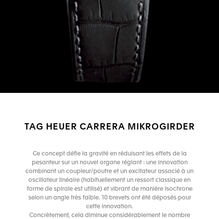
TAG HEUER CARRERA MIKROGIRDER
Ce concept défie la gravité en réduisant les effets de la
pesanteur sur un nouvel organe réglant : une innovation
combinant un coupleur/poutre et un excitateur associé à un
oscillateur linéaire (habituellement un ressort classique en
forme de spirale est utilisé) et vibrant de manière isochrone
selon un angle très faible. 10 brevets ont été déposés pour
cette innovation.
Concrètement, cela diminue considérablement le nombre