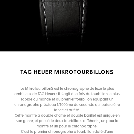
TAG HEUER MIKROTOURBILLONS
Le MikrotourbillonS est le chronographe de luxe le plus
ambitieux de TAG Heuer : il s'agit à la fois du tourbillon le plus
rapide au monde et du premier tourbillon équipant un
chronographe précis au 1/100ème de seconde qui puisse être
lancé et arrêté.
Cette montre à double chaîne et double barillet est unique en
son genre, et possède deux tourbillons différents, un pour la
montre et un pour le chronographe.
C'est le premier chronographe à tourbillon doté d’une