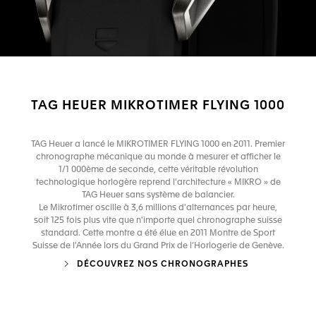
TAG HEUER MIKROTIMER FLYING 1000
TAG Heuer a lancé le MIKROTIMER FLYING 1000 en 2011. Premier
chronographe mécanique au monde à mesurer et afficher le
1/1 000ème de seconde, cette véritable révolution
technologique horlogère reprend l'architecture « MIKRO » de
TAG Heuer sans système de balancier.
Le Mikrotimer oscille à 3,6 millions d'alternances par heure,
soit 125 fois plus vite que n'importe quel chronographe suisse
standard. Cette montre a été élue en 2011 Montre de Sport
Suisse de l'Année lors du Grand Prix de l’Horlogerie de Genève.
DÉCOUVREZ NOS CHRONOGRAPHES