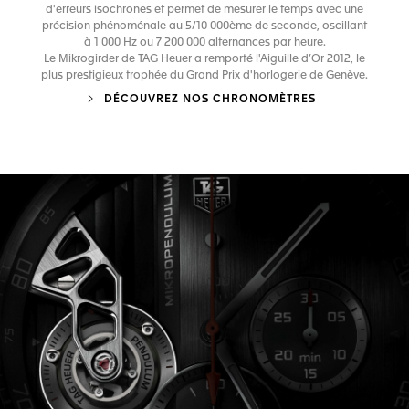
d'erreurs isochrones et permet de mesurer le temps avec une
précision phénoménale au 5/10 000ème de seconde, oscillant
à 1 000 Hz ou 7 200 000 alternances par heure.
Le Mikrogirder de TAG Heuer a remporté l'Aiguille d’Or 2012, le
plus prestigieux trophée du Grand Prix d'horlogerie de Genève.
DÉCOUVREZ NOS CHRONOMÈTRES