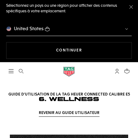
Sélectionnez un pays ou une région pour afficher des contenus
spécifiques à votre emplacement.
Fe
United States
LA NAVIGATION SUR LE S
CONTINUER
Ouvrir la barre de recherche
Compte My
Votre 