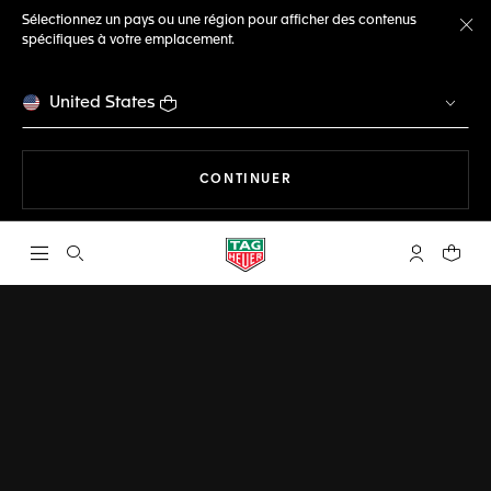
Sélectionnez un pays ou une région pour afficher des contenus
spécifiques à votre emplacement.
Fe
United States
LA NAVIGATION SUR LE S
CONTINUER
Ouvrir la barre de recherche
Compte My
Votre 