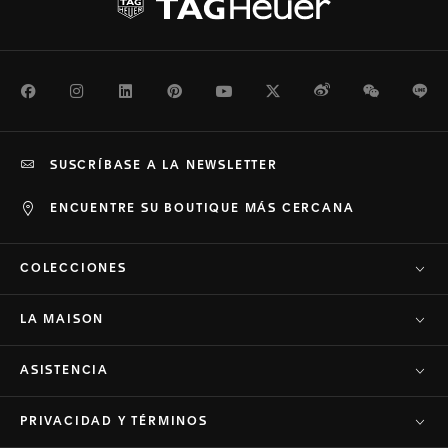
Facebook
Instagram
LinkedIn
Pinterest
Youtube
Twitter
Weibo
WeChat
Li
SUSCRÍBASE A LA NEWSLETTER
ENCUENTRE SU BOUTIQUE MÁS CERCANA
COLECCIONES
LA MAISON
ASISTENCIA
PRIVACIDAD Y TÉRMINOS