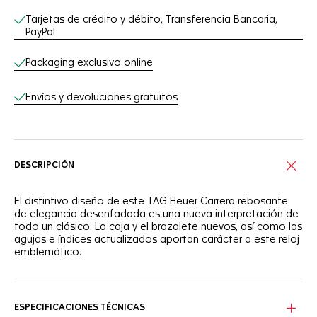
Tarjetas de crédito y débito, Transferencia Bancaria,
PayPal
Packaging exclusivo online
Envíos y devoluciones gratuitos
DESCRIPCIÓN
El distintivo diseño de este TAG Heuer Carrera rebosante
de elegancia desenfadada es una nueva interpretación de
todo un clásico. La caja y el brazalete nuevos, así como las
agujas e índices actualizados aportan carácter a este reloj
emblemático.
Una esfera llena de intenciones. Gracias al claro indicador
de calendario, la distintiva esfera negra con efecto
"azuleado" resulta decididamente práctica.
ESPECIFICACIONES TÉCNICAS