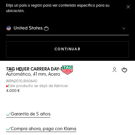
Elija un país o región para ver contenido específico para su
ubicación.
Ce
United States
NAVEGANDO EN LA WEB
CONTINUAR
TAG HEUER CARRERA DAY-DATE
Abrir el menú de búsqueda
Cuenta Mi 
Su car
Automático, 41 mm, Acero
WBN2010.BA0640
Este producto se dejó de fabricar.
4.000 €
Servicios online
Garantía de 5 años
Compra ahora, paga con Klarna