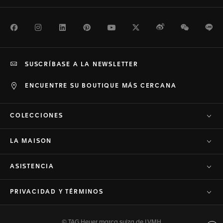
Facebook
Instagram
LinkedIn
Pinterest
Youtube
Twitter
Weibo
WeChat
Li
SUSCRÍBASE A LA NEWSLETTER
ENCUENTRE SU BOUTIQUE MÁS CERCANA
COLECCIONES
LA MAISON
ASISTENCIA
PRIVACIDAD Y TÉRMINOS
© TAG Heuer marca suiza de LVMH