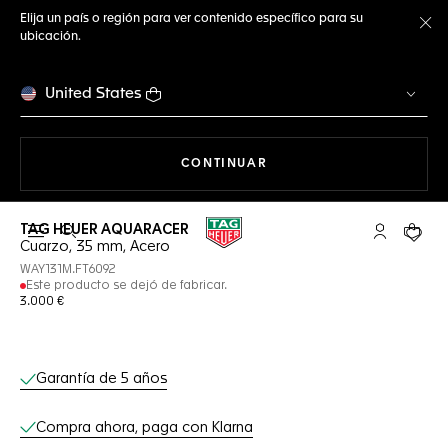
Elija un país o región para ver contenido específico para su
ubicación.
Ce
United States
NAVEGANDO EN LA WEB
CONTINUAR
TAG HEUER AQUARACER
Abrir el menú de búsqueda
Cuenta Mi 
Su car
Cuarzo, 35 mm, Acero
WAY131M.FT6092
Este producto se dejó de fabricar.
3.000 €
Servicios online
Garantía de 5 años
Compra ahora, paga con Klarna