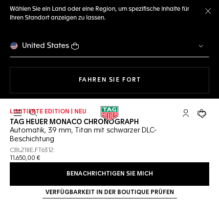
Wählen Sie ein Land oder eine Region, um spezifische Inhalte für
Ihren Standort anzeigen zu lassen.
Me
United States
MIT DER NAVIGATION 
FAHREN SIE FORT
LIMITIERTE EDITION | NEU
Suche öffnen
My TAG Heu
Ihr Wa
TAG HEUER MONACO CHRONOGRAPH
Automatik, 39 mm, Titan mit schwarzer DLC-
Beschichtung
CBL218E.FT6312
11.650,00 €
BENACHRICHTIGEN SIE MICH
VERFÜGBARKEIT IN DER BOUTIQUE PRÜFEN