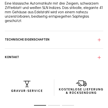
Eine klassische Automatikuhr mit drei Zeigern, schwarzem
Zifferblatt und weißen SLN Indizes. Das stilvolle, elegante 41
mm Gehäuse aus Edelstahl wird von einem nahezu
unzerstörbaren, beidseitig entspiegelten Saphirglas
geschützt.
TECHNISCHE EIGENSCHAFTEN
KONTAKT
KOSTENLOSE LIEFERUNG
GRAVUR-SERVICE
& RÜCKSENDUNG
Zur Folie 1
Zur Folie 2
Zur Folie 3