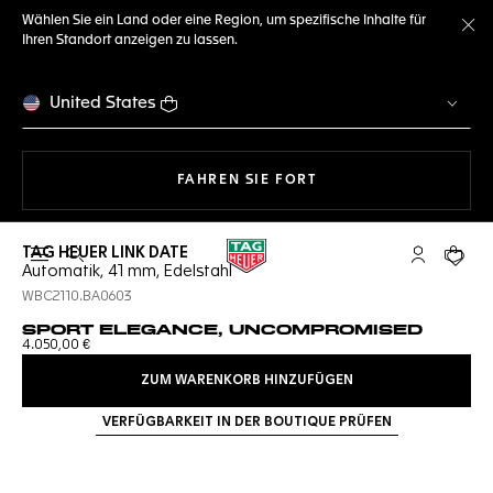
Wählen Sie ein Land oder eine Region, um spezifische Inhalte für
Ihren Standort anzeigen zu lassen.
Me
United States
MIT DER NAVIGATION 
FAHREN SIE FORT
TAG HEUER LINK DATE
Suche öffnen
My TAG Heu
Ihr Wa
Automatik, 41 mm, Edelstahl
WBC2110.BA0603
SPORT ELEGANCE, UNCOMPROMISED
4.050,00 €
ZUM WARENKORB HINZUFÜGEN
VERFÜGBARKEIT IN DER BOUTIQUE PRÜFEN