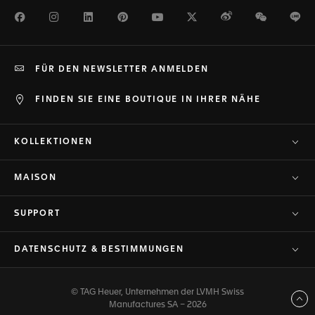
Facebook
Instagram
LinkedIn
Pinterest
Youtube
Twitter
Weibo
WeChat
Li
FÜR DEN NEWSLETTER ANMELDEN
FINDEN SIE EINE BOUTIQUE IN IHRER NÄHE
KOLLEKTIONEN
MAISON
SUPPORT
DATENSCHUTZ & BESTIMMUNGEN
© TAG Heuer, Unternehmen der LVMH Swiss
Zurück nach oben
Manufactures SA – 2026