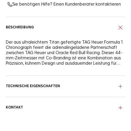
Sie benötigen Hilfe? Einen Kundenberater kontaktieren
BESCHREIBUNG
Der aus ultraleichtem Titan gefertigte TAG Heuer Formula 1
Chronograph feiert die adrenalingeladene Partnerschaft
zwischen TAG Heuer und Oracle Red Bull Racing. Dieser 44-
mm-Zeitmesser mit Co-Branding ist eine Kombination aus
Präzision, kühnem Design und ausdauernder Leistung für
alle, die sich für Geschwindigkeit begeistern.
Das blaue opalisierende Zifferblatt zeigt ein dezentes
Motiv mit karierter Flagge – ein Spiel mit Farbvariationen,
das die Rennsport-DNA von Oracle Red Bull Racing
TECHNISCHE EIGENSCHAFTEN
widerspiegelt. Neben den drei rot und weiß
hervorgehobenen Zähler versprechen auch die rhodinierten
Zeiger und SuperLumiNova®-Indizes optimale Ablesbarkeit.
KONTAKT
Dieser 44-mm-Chronograph aus sandgestrahltem Titan
Grad 2 wird vom automatischen Calibre 16 angetrieben und
verfügt über eine feststehende Tachymeterlünette aus
schwarzem und grauem Carbon. Seine Wasserdichtigkeit