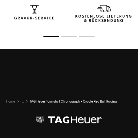
liegt bei 200 Meter.
Das dreireihige Armband aus Titan Grad 2 kombiniert eine
KOSTENLOSE LIEFERUNG
robuste Konstruktion mit leichtem Tragekomfort. Eine
GRAVUR-SERVICE
& RÜCKSENDUNG
Faltschließe mit Sicherheitsdrückern und Verlängerungsglied
verspricht einen sicheren Halt am Handgelenk – selbst unter
Druck.
Zur Folie 1
Zur Folie 2
Zur Folie 3
Home
...
TAG Heuer Formula 1 Chronograph x Oracle Red Bull Racing