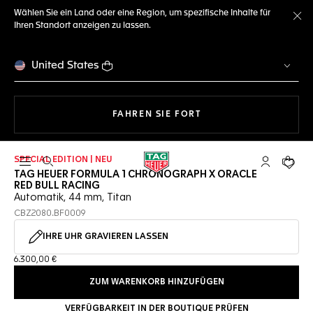
Wählen Sie ein Land oder eine Region, um spezifische Inhalte für
Ihren Standort anzeigen zu lassen.
Me
United States
MIT DER NAVIGATION 
FAHREN SIE FORT
SPECIAL EDITION | NEU
Suche öffnen
My TAG Heu
Ihr Wa
TAG HEUER FORMULA 1 CHRONOGRAPH X ORACLE
RED BULL RACING
Automatik, 44 mm, Titan
CBZ2080.BF0009
IHRE UHR GRAVIEREN LASSEN
6.300,00 €
ZUM WARENKORB HINZUFÜGEN
VERFÜGBARKEIT IN DER BOUTIQUE PRÜFEN