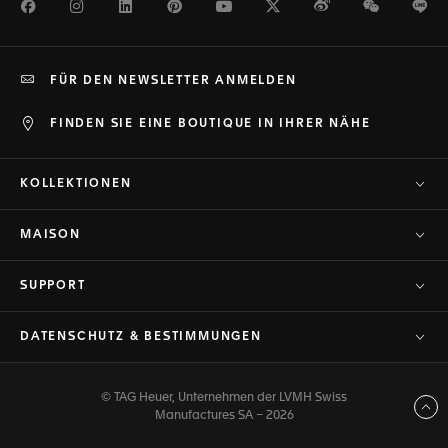
Facebook
Instagram
LinkedIn
Pinterest
Youtube
Twitter
Weibo
WeChat
Li
FÜR DEN NEWSLETTER ANMELDEN
FINDEN SIE EINE BOUTIQUE IN IHRER NÄHE
KOLLEKTIONEN
MAISON
SUPPORT
DATENSCHUTZ & BESTIMMUNGEN
© TAG Heuer, Unternehmen der LVMH Swiss
Zurück nach oben
Manufactures SA – 2026