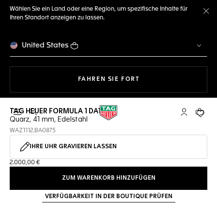
Wählen Sie ein Land oder eine Region, um spezifische Inhalte für
Ihren Standort anzeigen zu lassen.
Me
United States
MIT DER NAVIGATION 
FAHREN SIE FORT
TAG HEUER FORMULA 1 DATE
Suche öffnen
My TAG Heu
Ihr Wa
Quarz, 41 mm, Edelstahl
WAZ1112.BA0875
IHRE UHR GRAVIEREN LASSEN
2.000,00 €
ZUM WARENKORB HINZUFÜGEN
VERFÜGBARKEIT IN DER BOUTIQUE PRÜFEN