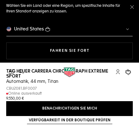
Wählen Sie ein Land oder eine Region, um spezifische Inhalte für
Ihren Standort anzeigen zu lassen.
Me
United States
MIT DER NAVIGATION 
FAHREN SIE FORT
TAG HEUER CARRERA CHRONOGRAPH EXTREME
Suche öffnen
My TAG Heu
Ihr Wa
SPORT
Automatik, 44 mm, Titan
CBU2081.BF0007
Online ausverkauft
9.550,00 €
BENACHRICHTIGEN SIE MICH
VERFÜGBARKEIT IN DER BOUTIQUE PRÜFEN