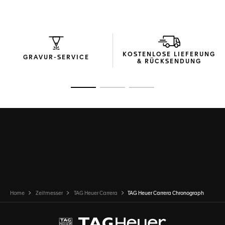
The sporty yet elegant design is highlighted by a black
alligator strap and steel folding clasp, exuding strength and
speed.
Receive our exclusive packaging and a complimentary TAG
Heuer travel pouch when buying this watch on the official
KOSTENLOSE LIEFERUNG
TAG Heuer website.
GRAVUR-SERVICE
& RÜCKSENDUNG
Zur Folie 1
Zur Folie 2
Zur Folie 3
Home
Zeitmesser
TAG Heuer Carrera
TAG Heuer Carrera Chronograph