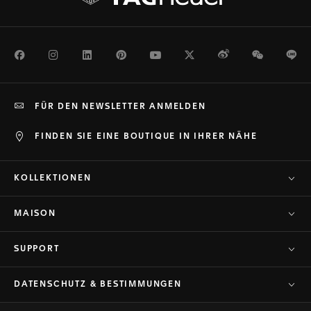
Facebook
Instagram
LinkedIn
Pinterest
Youtube
Twitter
Weibo
WeChat
Li
FÜR DEN NEWSLETTER ANMELDEN
FINDEN SIE EINE BOUTIQUE IN IHRER NÄHE
KOLLEKTIONEN
MAISON
SUPPORT
DATENSCHUTZ & BESTIMMUNGEN