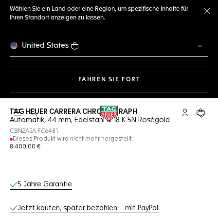
Wählen Sie ein Land oder eine Region, um spezifische Inhalte für
Ihren Standort anzeigen zu lassen.
Me
United States
MIT DER NAVIGATION 
FAHREN SIE FORT
TAG HEUER CARRERA CHRONOGRAPH
Suche öffnen
My TAG Heu
Ihr Wa
Automatik, 44 mm, Edelstahl & 18 K 5N Roségold
CBN2A5A.FC6481
Dieses Produkt wird nicht mehr hergestellt.
8.400,00 €
Online-Services
5 Jahre Garantie
Jetzt kaufen, später bezahlen – mit PayPal.