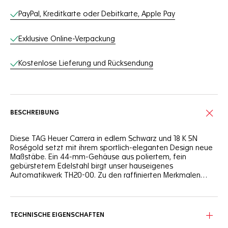
PayPal, Kreditkarte oder Debitkarte, Apple Pay
Exklusive Online-Verpackung
Kostenlose Lieferung und Rücksendung
BESCHREIBUNG
Diese TAG Heuer Carrera in edlem Schwarz und 18 K 5N
Roségold setzt mit ihrem sportlich-eleganten Design neue
Maßstäbe. Ein 44-mm-Gehäuse aus poliertem, fein
gebürstetem Edelstahl birgt unser hauseigenes
Automatikwerk TH20-00. Zu den raffinierten Merkmalen
gehören Drücker und Krone mit Roségoldbeschichtung
sowie ein Armband aus schwarzem Alligatorleder.
Sober yet stellar, 18K 5N rose gold accents the entire
timepiece, from hands and indexes to the watch’s crowns
and push-pieces.
TECHNISCHE EIGENSCHAFTEN