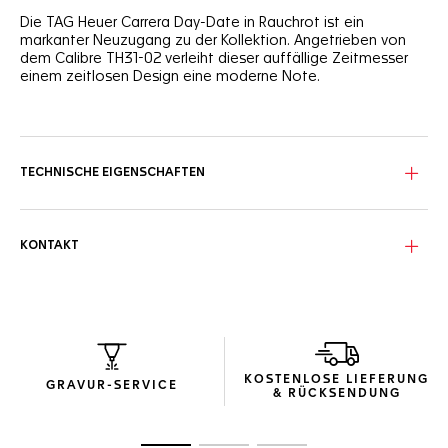
Die TAG Heuer Carrera Day-Date in Rauchrot ist ein
markanter Neuzugang zu der Kollektion. Angetrieben von
dem Calibre TH31-02 verleiht dieser auffällige Zeitmesser
einem zeitlosen Design eine moderne Note.
Das rauchrote opalisierende Zifferblatt, das von
rhodinierten Zeigern und Indizes vervollständigt wird, fällt
sofort ins Auge, während der schwarze Zifferblattring für
optische Tiefe sorgt und das Gesamtdesign aufwertet. Auf
TECHNISCHE EIGENSCHAFTEN
dem Gehäuseboden prangt ein stolzer Siegerkranz, ein
Symbol für die Erfolgsstory der TAG Heuer Carrera
Kollektion.
KONTAKT
Das dreireihige H-förmige Armband lässt sich dank einfach
zu entfernender Glieder nahtlos ans Handgelenk anpassen.
Sein poliertes Finish aus Edelstahl passt perfekt zu dem
schlanken Gehäuse und der sicheren Doppelfaltschließe.
Das ausgesprochen zuverlässige und präzise Uhrwerk TH31-
02 liefert 80 Stunden Gangreserve. Die Wochentags- und
KOSTENLOSE LIEFERUNG
Datumsfunktion macht das charakteristische Design noch
GRAVUR-SERVICE
& RÜCKSENDUNG
praktischer.