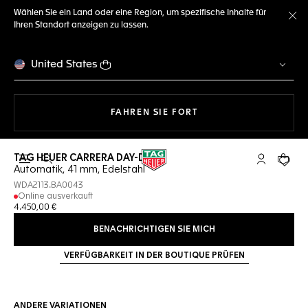
Wählen Sie ein Land oder eine Region, um spezifische Inhalte für
Ihren Standort anzeigen zu lassen.
Me
United States
MIT DER NAVIGATION 
FAHREN SIE FORT
TAG HEUER CARRERA DAY-DATE
Suche öffnen
My TAG Heu
Ihr Wa
Automatik, 41 mm, Edelstahl
WDA2113.BA0043
Online ausverkauft
4.450,00 €
BENACHRICHTIGEN SIE MICH
VERFÜGBARKEIT IN DER BOUTIQUE PRÜFEN
ANDERE VARIATIONEN