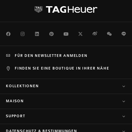
Facebook
Instagram
LinkedIn
Pinterest
Youtube
Twitter
Weibo
WeChat
Li
FÜR DEN NEWSLETTER ANMELDEN
FINDEN SIE EINE BOUTIQUE IN IHRER NÄHE
KOLLEKTIONEN
MAISON
SUPPORT
DATENSCHUTZ & BESTIMMUNGEN