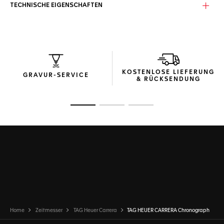
TECHNISCHE EIGENSCHAFTEN
KOSTENLOSE LIEFERUNG
GRAVUR-SERVICE
& RÜCKSENDUNG
Zur Folie 1
Zur Folie 2
Zur Folie 3
Home
Zeitmesser
TAG Heuer Carrera
TAG HEUER CARRERA Chronograph