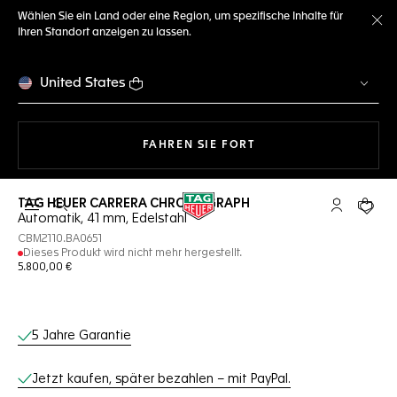
Wählen Sie ein Land oder eine Region, um spezifische Inhalte für
Ihren Standort anzeigen zu lassen.
Me
United States
MIT DER NAVIGATION 
FAHREN SIE FORT
TAG HEUER CARRERA CHRONOGRAPH
Suche öffnen
My TAG Heu
Ihr Wa
Automatik, 41 mm, Edelstahl
CBM2110.BA0651
Dieses Produkt wird nicht mehr hergestellt.
5.800,00 €
Online-Services
5 Jahre Garantie
Jetzt kaufen, später bezahlen – mit PayPal.