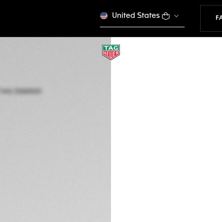
United States
F
TAG HEUER AQUA
Quarz, 27 mm, Edel
WBD1423.BB0321
Online ausverkauft
6.000,00 €
VE
5 Jahre Garantie