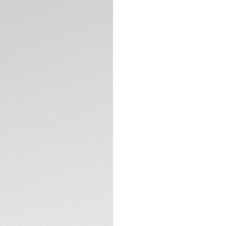
PayPal, Kreditka
Debitkarte, Appl
Kostenlose Lief
Rücksendung
BESCHREIBUNG
Ein Zeitmesser mi
Diamanten, der denn
Tiefe von 300 Mete
leuchtende Zeiger 
The white mother-o
are adorned with d
2N yellow gold-plat
TECHNISCHE EIGEN