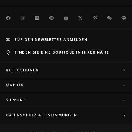
Facebook
Instagram
LinkedIn
Pinterest
Youtube
Twitter
Weibo
WeChat
Li
FÜR DEN NEWSLETTER ANMELDEN
FINDEN SIE EINE BOUTIQUE IN IHRER NÄHE
KOLLEKTIONEN
MAISON
SUPPORT
DATENSCHUTZ & BESTIMMUNGEN