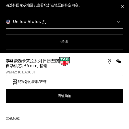
请选择国家或地区以查看您所在地区的特定内容。
关
United States
使用网站导航
继续
泰格豪雅卡莱拉系列 日历型腕表
打开搜索
微信
自动机芯, 36 mm, 精钢
WBN2310.BA0001
配置您的表带/表链
店铺购物
其他款式