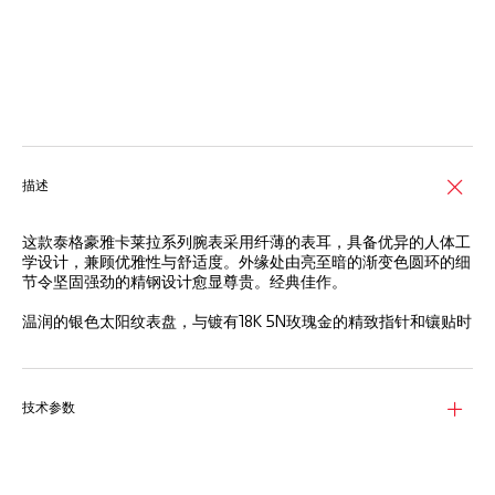
线上服务
描述
这款泰格豪雅卡莱拉系列腕表采用纤薄的表耳，具备优异的人体工
学设计，兼顾优雅性与舒适度。外缘处由亮至暗的渐变色圆环的细
节令坚固强劲的精钢设计愈显尊贵。经典佳作。
温润的银色太阳纹表盘，与镀有18K 5N玫瑰金的精致指针和镶贴时
标形成鲜明对比。向恒久优雅的一次致敬。
36毫米精钢表壳相较以往更符合人体工学设计，搭载全新Calibre
7自动机芯，提供42小时动力储存。精致设计，矢志不渝。
技术参数
流畅优雅的饰面，搭配标志性的H形锥形精钢表链，令腕间佩戴舒
适而别致。现代都市风范的经典表款。