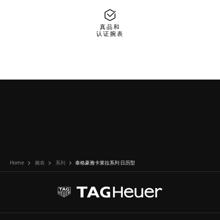
真品和
认证腕表
Home
腕表
系列
泰格豪雅卡莱拉系列 日历型