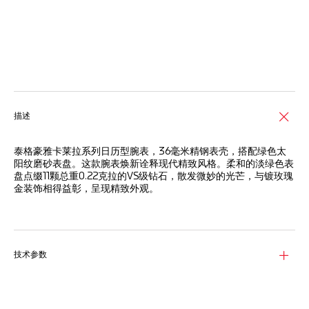
线上服务
描述
泰格豪雅卡莱拉系列日历型腕表，36毫米精钢表壳，搭配绿色太
阳纹磨砂表盘。这款腕表焕新诠释现代精致风格。柔和的淡绿色表
盘点缀11颗总重0.22克拉的VS级钻石，散发微妙的光芒，与镀玫瑰
金装饰相得益彰，呈现精致外观。
华丽的绿色表盘与镀18K 5N玫瑰金刻面钻石时标相得益彰，为造型
增添奢华质感。
刻面时针和分针覆白色Superluminova®荧光涂料，确保在昏暗环
技术参数
境下仍可清晰读时，令这款迷人腕表更为实用。
这款腕表配备精细磨砂和抛光精钢表壳，防水深度达50米，兼具
美学魅力与高端实用功能，适合各种场合佩戴。