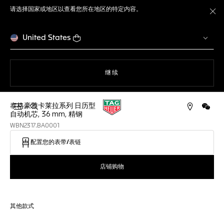
请选择国家或地区以查看您所在地区的特定内容。
关
United States
使用网站导航
继续
泰格豪雅卡莱拉系列 日历型
打开搜索
微信
自动机芯, 36 mm, 精钢
WBN2317.BA0001
配置您的表带/表链
店铺购物
其他款式