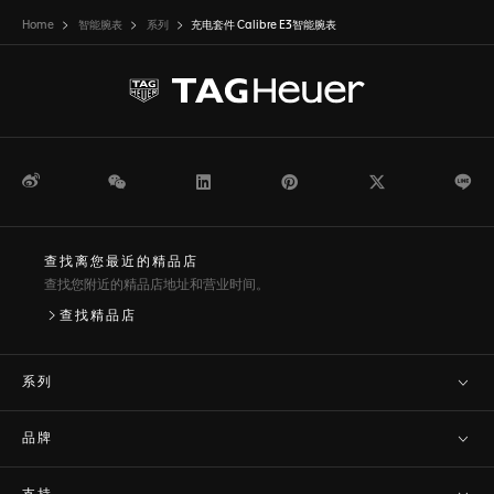
Home
智能腕表
系列
充电套件 Calibre E3智能腕表
微博
WeChat
领英
Pinterest
Twitter
Li
查找离您最近的精品店
查找您附近的精品店地址和营业时间。
查找精品店
系列
品牌