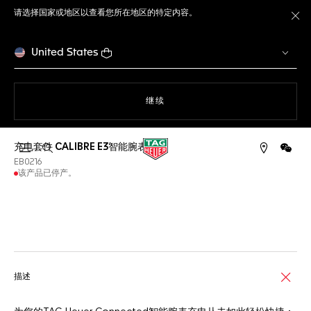
请选择国家或地区以查看您所在地区的特定内容。
关
United States
使用网站导航
继续
充电套件 CALIBRE E3智能腕表
打开搜索
微信
EB0216
该产品已停产。
线上服务
描述