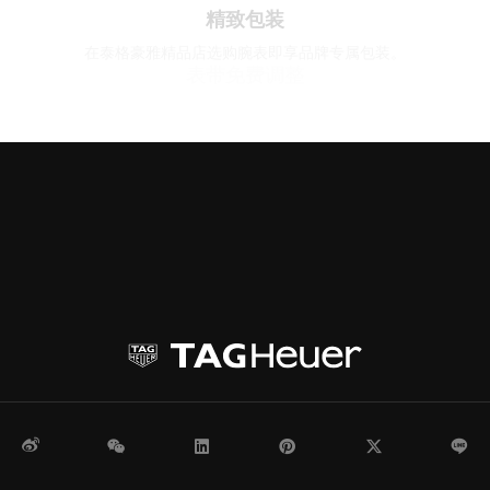
微博
WeChat
领英
Pinterest
Twitter
Li