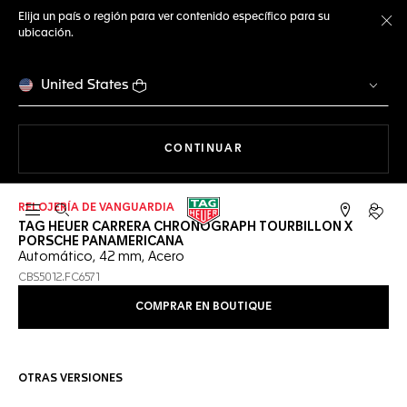
Elija un país o región para ver contenido específico para su
ubicación.
Ce
United States
NAVEGANDO EN LA WEB
CONTINUAR
RELOJERÍA DE VANGUARDIA
Abrir el menú de búsqueda
Cuent
TAG HEUER CARRERA CHRONOGRAPH TOURBILLON X
PORSCHE PANAMERICANA
Automático, 42 mm, Acero
CBS5012.FC6571
COMPRAR EN BOUTIQUE
OTRAS VERSIONES