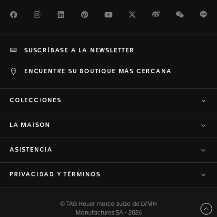
Facebook
Instagram
LinkedIn
Pinterest
Youtube
Twitter
Weibo
WeChat
Li
SUSCRÍBASE A LA NEWSLETTER
ENCUENTRE SU BOUTIQUE MÁS CERCANA
COLECCIONES
LA MAISON
ASISTENCIA
PRIVACIDAD Y TÉRMINOS
© TAG Heuer marca suiza de LVMH
Volver arriba
Manufactures SA - 2026