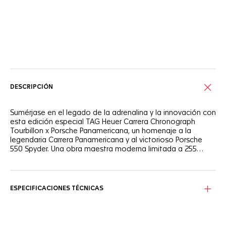
Servicios online
DESCRIPCIÓN
Sumérjase en el legado de la adrenalina y la innovación con
esta edición especial TAG Heuer Carrera Chronograph
Tourbillon x Porsche Panamericana, un homenaje a la
legendaria Carrera Panamericana y al victorioso Porsche
550 Spyder. Una obra maestra moderna limitada a 255
piezas en la que la historia y el diseño vanguardista se
unen.
La esfera esqueleto plateada, inspirada en las llantas del
Porsche 550 Spyder, presenta sutiles detalles amarillos que
recuerdan al emblemático coche y confieren al reloj una
ESPECIFICACIONES TÉCNICAS
sensación de velocidad.
La caja de acero pulido y satinado de 42 mm cuenta con
un diseño sin bisel y un cristal de zafiro abombado, que