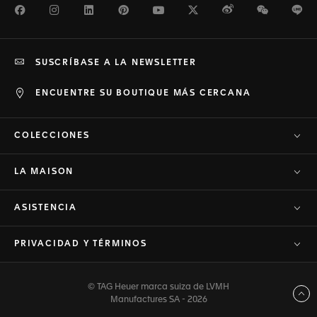
Facebook
Instagram
LinkedIn
Pinterest
Youtube
Twitter
Weibo
WeChat
Li
SUSCRÍBASE A LA NEWSLETTER
ENCUENTRE SU BOUTIQUE MÁS CERCANA
COLECCIONES
LA MAISON
ASISTENCIA
PRIVACIDAD Y TÉRMINOS
© TAG Heuer marca suiza de LVMH
Volver arriba
Manufactures SA - 2026