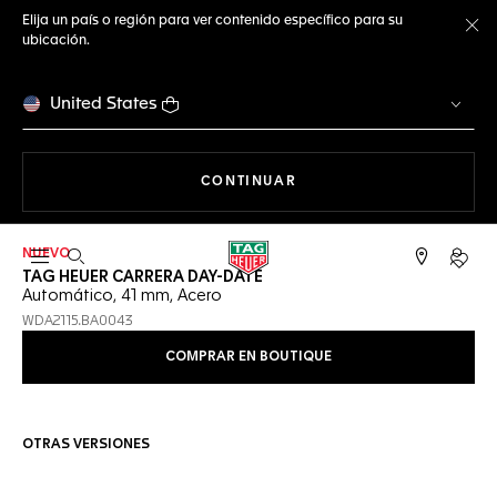
Elija un país o región para ver contenido específico para su
ubicación.
Ce
United States
NAVEGANDO EN LA WEB
CONTINUAR
NUEVO
Abrir el menú de búsqueda
Cuent
TAG HEUER CARRERA DAY-DATE
Automático, 41 mm, Acero
WDA2115.BA0043
COMPRAR EN BOUTIQUE
OTRAS VERSIONES