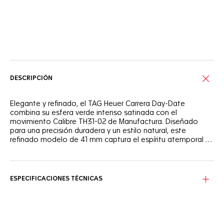
Servicios online
DESCRIPCIÓN
Elegante y refinado, el TAG Heuer Carrera Day-Date
combina su esfera verde intenso satinada con el
movimiento Calibre TH31-02 de Manufactura. Diseñado
para una precisión duradera y un estilo natural, este
refinado modelo de 41 mm captura el espíritu atemporal y
la sofisticación contemporánea del TAG Heuer Carrera.
La esfera verde intenso satinada revela un juego de luces
que realza su carácter refinado. Enmarcado por un realce
verde a juego con una escala de minutos blanca para una
ESPECIFICACIONES TÉCNICAS
perfecta legibilidad, las agujas y los índices rodiados
completan el armonioso diseño, mientras que el indicador
de calendario a las 3, combinado perfectamente con el
color de la esfera, añade practicidad para el día.