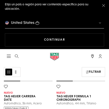
Elija un país o región para ver contenido específico para su
ubicación.
Ce
United States
NAVEGANDO EN LA WEB
CONTINUAR
Abrir el menú de búsqueda
Cuent