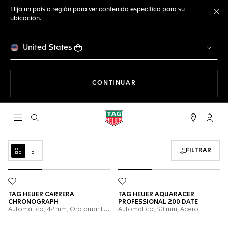
Elija un país o región para ver contenido específico para su
ubicación.
Ce
United States
NAVEGANDO EN LA WEB
CONTINUAR
Abrir el menú de búsqueda
Cuent