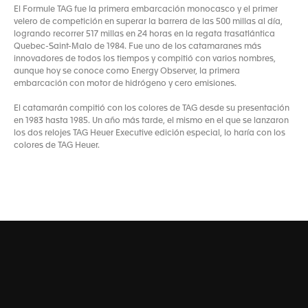
El Formule TAG fue la primera embarcación monocasco y el primer
velero de competición en superar la barrera de las 500 millas al día,
logrando recorrer 517 millas en 24 horas en la regata trasatlántica
Quebec-Saint-Malo de 1984. Fue uno de los catamaranes más
innovadores de todos los tiempos y compitió con varios nombres,
aunque hoy se conoce como Energy Observer, la primera
embarcación con motor de hidrógeno y cero emisiones.
El catamarán compitió con los colores de TAG desde su presentación
en 1983 hasta 1985. Un año más tarde, el mismo en el que se lanzaron
los dos relojes TAG Heuer Executive edición especial, lo haría con los
colores de TAG Heuer.