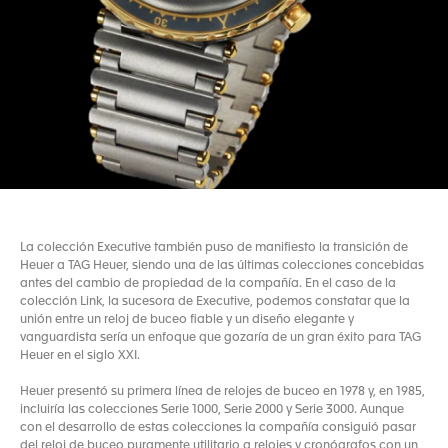
La colección Executive también puso de manifiesto la transición de
Heuer a TAG Heuer, siendo una de las últimas colecciones concebidas
antes del cambio de propiedad de la compañía. En el caso de la
colección Link, la sucesora de Executive, podemos constatar que la
unión entre un reloj de buceo fiable y un diseño elegante y
vanguardista sería un enfoque que gozaría de un gran éxito para TAG
Heuer en el siglo XXI.
Heuer presentó su primera línea de relojes de buceo en 1978 y, en 1985,
incluiría las colecciones Serie 1000, Serie 2000 y Serie 3000. Aunque
con el desarrollo de estas colecciones la compañía consiguió pasar
del reloj de buceo puramente utilitario a relojes y cronógrafos con un