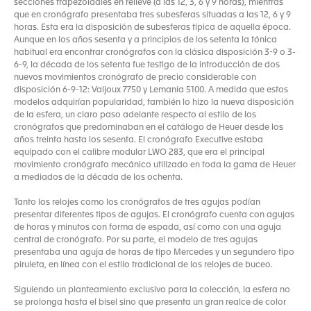
secciones trapezoidales en relieve (a las 12, 3, 6 y 9 horas), mientras
que en cronógrafo presentaba tres subesferas situadas a las 12, 6 y 9
horas. Esta era la disposición de subesferas típica de aquella época.
Aunque en los años sesenta y a principios de los setenta la tónica
habitual era encontrar cronógrafos con la clásica disposición 3-9 o 3-
6-9, la década de los setenta fue testigo de la introducción de dos
nuevos movimientos cronógrafo de precio considerable con
disposición 6-9-12: Valjoux 7750 y Lemania 5100. A medida que estos
modelos adquirían popularidad, también lo hizo la nueva disposición
de la esfera, un claro paso adelante respecto al estilo de los
cronógrafos que predominaban en el catálogo de Heuer desde los
años treinta hasta los sesenta. El cronógrafo Executive estaba
equipado con el calibre modular LWO 283, que era el principal
movimiento cronógrafo mecánico utilizado en toda la gama de Heuer
a mediados de la década de los ochenta.
Tanto los relojes como los cronógrafos de tres agujas podían
presentar diferentes tipos de agujas. El cronógrafo cuenta con agujas
de horas y minutos con forma de espada, así como con una aguja
central de cronógrafo. Por su parte, el modelo de tres agujas
presentaba una aguja de horas de tipo Mercedes y un segundero tipo
piruleta, en línea con el estilo tradicional de los relojes de buceo.
Siguiendo un planteamiento exclusivo para la colección, la esfera no
se prolonga hasta el bisel sino que presenta un gran realce de color