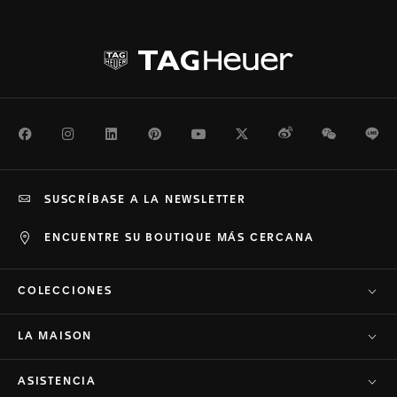
Facebook
Instagram
LinkedIn
Pinterest
Youtube
Twitter
Weibo
WeChat
Li
SUSCRÍBASE A LA NEWSLETTER
ENCUENTRE SU BOUTIQUE MÁS CERCANA
COLECCIONES
LA MAISON
ASISTENCIA