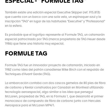
ESPECIAL - “FORMULE TAG”
También existe una edición especial Executive Skipper (ref. 915.813)
que cuenta con un barco con una sola vela, un espinaquer azul y la
inscripción "TAG" en lugar de las habituales "Executive" y "Professional"
en la esfera.
Es probable que el logotipo represente al Formule TAG, un catamarán
especial patrocinado por TAG (marca propietaria de TAG Heuer desde
1986) que tiene una historia muy especial.
FORMULE TAG
Formule TAG fue un innovador proyecto de catamarán, iniciado en
1982 como idea del patrón canadiense Mike Birch con el respaldo de
Techniques d'Avant Garde (TAG).
La embarcación contaba con dos cascos gemelos de 80 pies de fibra
de carbono y Kevlar construidos por Canadair en Montreal utilizando
tecnología aeroespacial, algo similar a las idea que perseguí
McLaren, propiedad de TAG, en la Fórmula 1, que desarrolló el primer
monocasco de compuesto de fibra de carbono junto con Hercules
Aerospace para el McLaren MP4/1.