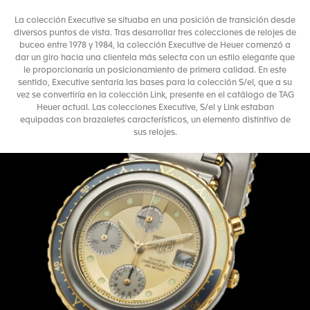
La colección Executive se situaba en una posición de transición desde
diversos puntos de vista. Tras desarrollar tres colecciones de relojes de
buceo entre 1978 y 1984, la colección Executive de Heuer comenzó a
dar un giro hacia una clientela más selecta con un estilo elegante que
le proporcionaría un posicionamiento de primera calidad. En este
sentido, Executive sentaría las bases para la colección S/el, que a su
vez se convertiría en la colección Link, presente en el catálogo de TAG
Heuer actual. Las colecciones Executive, S/el y Link estaban
equipadas con brazaletes característicos, un elemento distintivo de
sus relojes.