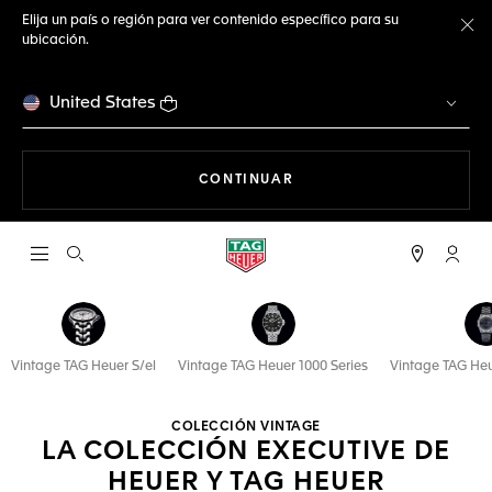
Elija un país o región para ver contenido específico para su
ubicación.
Ce
United States
NAVEGANDO EN LA WEB
CONTINUAR
Abrir el menú de búsqueda
Cuent
Vintage TAG Heuer S/el
Vintage TAG Heuer 1000 Series
Vintage TAG Heu
COLECCIÓN VINTAGE
LA COLECCIÓN EXECUTIVE DE
HEUER Y TAG HEUER