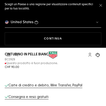
Scegli un Paese o una regione per visualizzare contenuti specifici
per la tua località.
Ch
United States
A NAVIGARE SUL SITO
CONTINUA
CINTURINO IN PELLE BIANCA
Apri la ricerca
L'account 
Il tuo
BC0928
Questo prodotto è fuori produzione.
CHF 90.00
Servizi online
Carte di credito e debito, Wire Transfer, PayPal
Consegna e reso gratuiti