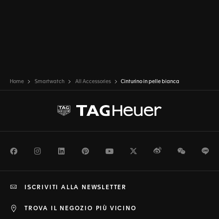
Home
Smartwatch
All Accessories
Cinturino in pelle bianca
Facebook
Instagram
LinkedIn
Pinterest
Youtube
Twitter
Weibo
WeChat
Li
ISCRIVITI ALLA NEWSLETTER
TROVA IL NEGOZIO PIÙ VICINO