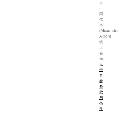
大
·
阿
尔
本
(Alexander
Albon)
线
上
会
面。
点
击
查
看
条
款
与
条
件