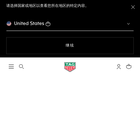
请选择国家或地区以查看您所在地区的特定内容。
关
United States
使用网站导航
继续
打开搜索
My TAG He
您的购