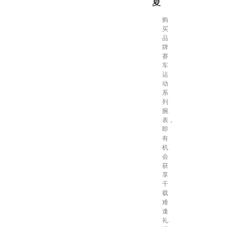
夏
购
买
品
牌
赛
车
运
动
系
列
腕
表，
即
有
机
会
获
享
千
载
难
逢
礼