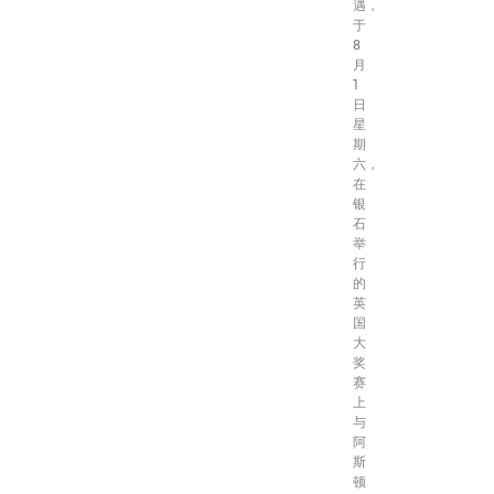
遇，
于
8
月
1
日
星
期
六，
在
银
石
举
行
的
英
国
大
奖
赛
上
与
阿
斯
顿