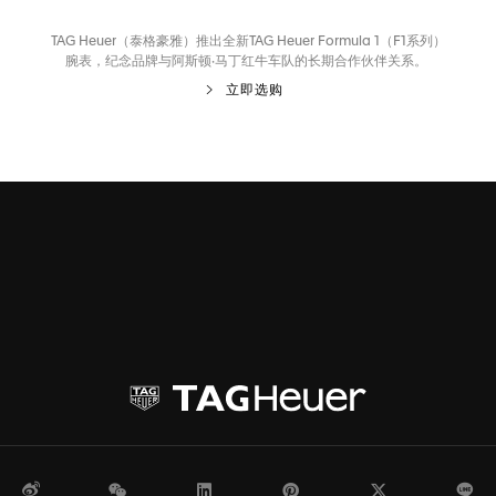
TAG Heuer（泰格豪雅）推出全新TAG Heuer Formula 1（F1系列）
腕表，纪念品牌与阿斯顿·马丁红牛车队的长期合作伙伴关系。
立即选购
微博
WeChat
领英
Pinterest
Twitter
Li