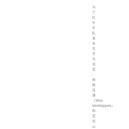
·
马
丁
红
牛
车
队
著
名
车
手
马
克
思
·
维
斯
塔
潘
（Max
Verstappen）
和
亚
历
山