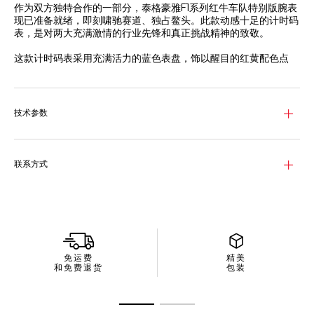
作为双方独特合作的一部分，泰格豪雅F1系列红牛车队特别版腕表
现已准备就绪，即刻啸驰赛道、独占鳌头。此款动感十足的计时码
表，是对两大充满激情的行业先锋和真正挑战精神的致敬。
这款计时码表采用充满活力的蓝色表盘，饰以醒目的红黄配色点
缀，其坚固的43毫米精钢表壳拥有200米的防水深度，杆位表现，
一往无前。
这款腕表配备镌刻“TAG Heuer”字样的精钢表链及双重安全设计，
技术参数
提供周全保护，动感十足的同时更有驾驶员延展设计。如箭在弦，
蓄势待发。
这款特别款腕表以独特包装及表背上特别镌刻的图样致敬泰格豪雅
联系方式
与红牛车队的合作伙伴关系。
免运费
精美
和免费退货
包装
转至幻灯片 1
转至幻灯片 2