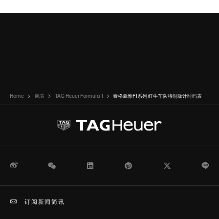
Home
腕表
TAG Heuer Formula 1
泰格豪雅F1系列 红牛车队特别版计时码表
微博
WeChat
领英
Pinterest
Twitter
Li
订阅新闻简讯