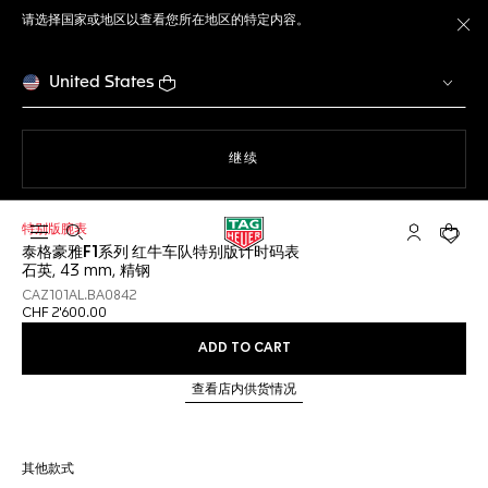
请选择国家或地区以查看您所在地区的特定内容。
关
United States
使用网站导航
继续
特别版腕表
打开搜索
My TAG He
您的购
泰格豪雅F1系列 红牛车队特别版计时码表
石英, 43 mm, 精钢
CAZ101AL.BA0842
CHF 2'600.00
ADD TO CART
查看店内供货情况
其他款式