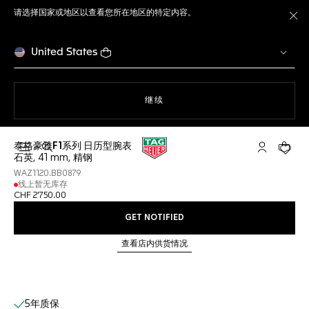
请选择国家或地区以查看您所在地区的特定内容。
关
United States
使用网站导航
继续
泰格豪雅F1系列 日历型腕表
打开搜索
My TAG He
您的购
石英, 41 mm, 精钢
WAZ1120.BB0879
线上暂无库存
CHF 2'750.00
GET NOTIFIED
查看店内供货情况
线上服务
5年质保