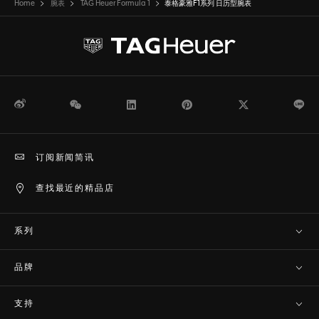
Home
腕表
TAG Heuer Formula 1
泰格豪雅F1系列 日历型腕表
微博
WeChat
领英
Pinterest
Twitter
Li
订阅新闻简讯
查找最近的精品店
系列
品牌
支持