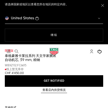
请选择国家或地区以查看您所在地区的特定内容。
关
United States
使用网站导航
继续
限量版
打开搜索
My TAG He
您的购
泰格豪雅卡莱拉系列 天文学家腕表
自动机芯, 39 mm, 精钢
WBX2112.FC6615
线上暂无库存
CHF 4'450.00
GET NOTIFIED
查看店内供货情况
其他款式