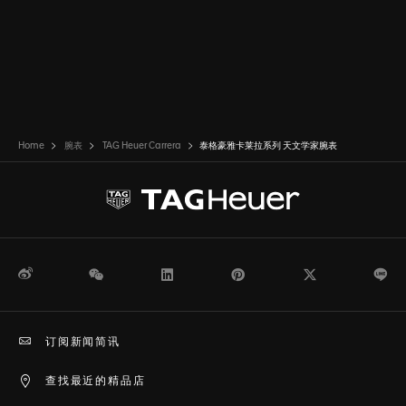
Home
腕表
TAG Heuer Carrera
泰格豪雅卡莱拉系列 天文学家腕表
微博
WeChat
领英
Pinterest
Twitter
Li
订阅新闻简讯
查找最近的精品店