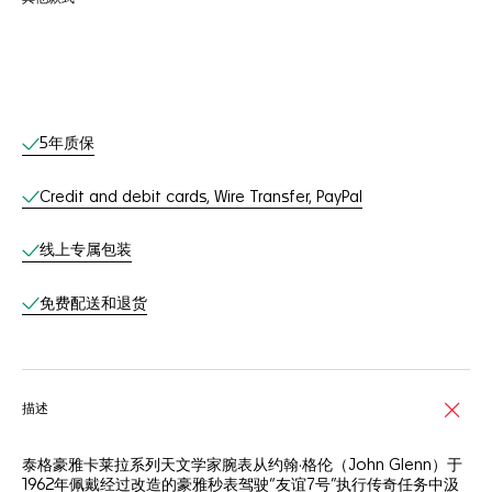
线上服务
5年质保
Credit and debit cards, Wire Transfer, PayPal
线上专属包装
免费配送和退货
描述
泰格豪雅卡莱拉系列天文学家腕表从约翰·格伦（John Glenn）于
1962年佩戴经过改造的豪雅秒表驾驶“友谊7号”执行传奇任务中汲