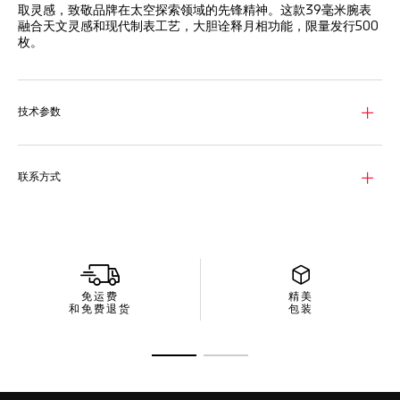
取灵感，致敬品牌在太空探索领域的先锋精神。这款39毫米腕表
融合天文灵感和现代制表工艺，大胆诠释月相功能，限量发行500
枚。
银色太阳纹磨砂表盘点缀灰色和银色外缘及黑色刻度线，指针、数
字数字和月相显示细节均覆以蓝色Super-LumiNova®荧光涂料，
闪耀浅蓝色泽。
技术参数
这款腕表配备精细磨砂抛光处理的精钢表壳，坚固且优雅。旋入式
表背特别镌刻“天文台穹顶”图案，致敬其天文灵感来源。搭载
Calibre 7月相机芯，具备42小时动力储存。
联系方式
灰色小牛皮表带彰显该腕表时尚现代的魅力。舒适百搭设计，搭配
带有双安全按钮的精钢折叠表扣，任何场合均可展现精致风尚。
免运费
精美
和免费退货
包装
转至幻灯片 1
转至幻灯片 2