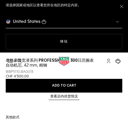
请选择国家或地区以查看您所在地区的特定内容。
关
United States
使用网站导航
继续
泰格豪雅竞潜系列 PROFESSIONAL 300日历腕表
打开搜索
My TAG He
您的购
自动机芯, 42 mm, 精钢
WBP5110.BA0013
CHF 4'300.00
ADD TO CART
查看店内供货情况
其他款式