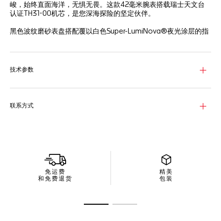
峻，始终直面海洋，无惧无畏。这款42毫米腕表搭载瑞士天文台
认证TH31-00机芯，是您深海探险的坚定伙伴。
黑色波纹磨砂表盘搭配覆以白色Super-LumiNova®夜光涂层的指
针和时标，更有浅蓝色中央指针增添亮色。
黑色陶瓷60分钟刻度单向旋转表圈搭配精细磨砂抛光精钢表壳，
采用高层次人体工程学设计，呈现触感愉悦的旋转体验。
技术参数
三列式精钢表链坚固耐用始终如一，搭配带双安全按钮的折叠表
扣，为您的水下旅程提供安全保障。
联系方式
免运费
精美
和免费退货
包装
转至幻灯片 1
转至幻灯片 2