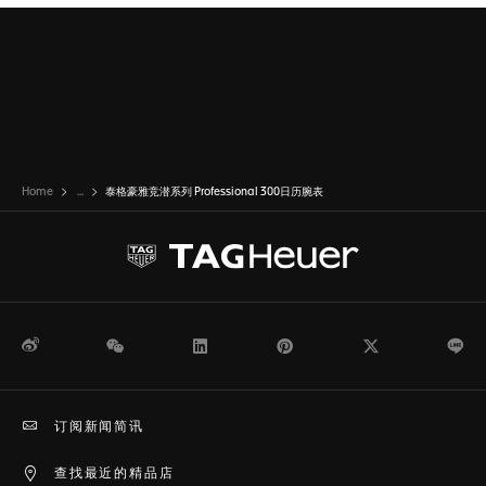
Home
...
泰格豪雅竞潜系列 Professional 300日历腕表
微博
WeChat
领英
Pinterest
Twitter
Li
订阅新闻简讯
查找最近的精品店