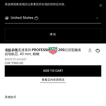
请选择国家或地区以查看您所在地区的特定内容。
关
United States
使用网站导航
继续
泰格豪雅竞潜系列 PROFESSIONAL 200日历型腕表
打开搜索
My TAG He
您的购
自动机芯, 40 mm, 精钢
WBP2151.BA0627
CHF 5'500.00
ADD TO CART
查看店内供货情况
其他款式