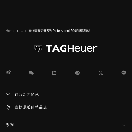
Home
...
泰格豪雅竞潜系列 Professional 200日历型腕表
微博
WeChat
领英
Pinterest
Twitter
Li
订阅新闻简讯
查找最近的精品店
系列