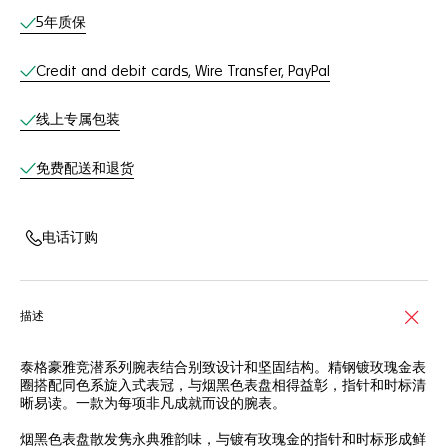
线上服务
5年质保
Credit and debit cards, Wire Transfer, PayPal
线上专属包装
免费配送和退货
电话订购
描述
泰格豪雅竞潜系列腕表结合别致设计和坚固结构。精钢镀玫瑰金表
圈搭配同色系旋入式表冠，与烟黑色表盘相得益彰，指针和时标清
晰易读。一款为每项非凡成就而设的腕表。
烟黑色表盘散发隽永典雅韵味，与镀有玫瑰金的指针和时标形成鲜