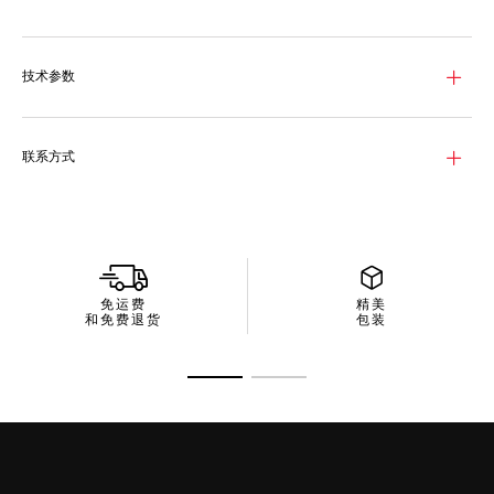
明对比，白天夜间均清晰易读。
坚固的镀玫瑰金单向旋转表圈搭配同色系旋入式表冠，兼具卓越耐
用和持久性能。
技术参数
精细磨砂和抛光精钢表链呈现精致美学和坚固结构的巧妙平衡，令
泰格豪雅竞潜系列腕表无惧任何挑战。
联系方式
免运费
精美
和免费退货
包装
转至幻灯片 1
转至幻灯片 2