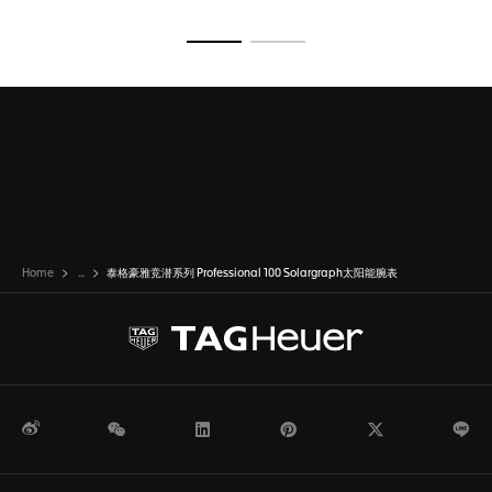
转至幻灯片 1
转至幻灯片 2
Home
...
泰格豪雅竞潜系列 Professional 100 Solargraph太阳能腕表
微博
WeChat
领英
Pinterest
Twitter
Li