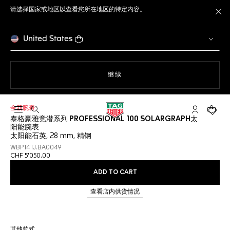
请选择国家或地区以查看您所在地区的特定内容。
关
United States
使用网站导航
继续
全新腕表
打开搜索
My TAG He
您的购
泰格豪雅竞潜系列 PROFESSIONAL 100 SOLARGRAPH太
阳能腕表
太阳能石英, 28 mm, 精钢
WBP141J.BA0049
CHF 5'050.00
ADD TO CART
查看店内供货情况
其他款式