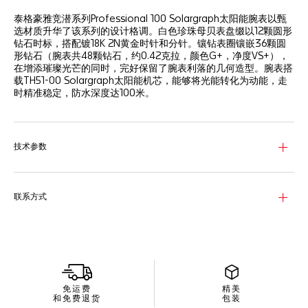
泰格豪雅竞潜系列Professional 100 Solargraph太阳能腕表以甄
选材质升华了该系列的设计格调。白色珍珠母贝表盘缀以12颗圆形
钻石时标，搭配镀18K 2N黄金时针和分针。镶钻表圈镶嵌36颗圆
形钻石（腕表共48颗钻石，约0.42克拉，颜色G+，净度VS+），
在增添璀璨光芒的同时，完好保留了腕表利落的几何造型。腕表搭
载TH51-00 Solargraph太阳能机芯，能够将光能转化为动能，走
时精准稳定，防水深度达100米。
技术参数
联系方式
免运费
精美
和免费退货
包装