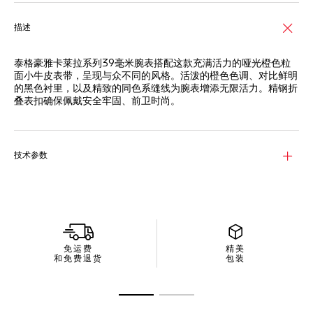
描述
泰格豪雅卡莱拉系列39毫米腕表搭配这款充满活力的哑光橙色粒
面小牛皮表带，呈现与众不同的风格。活泼的橙色色调、对比鲜明
的黑色衬里，以及精致的同色系缝线为腕表增添无限活力。精钢折
叠表扣确保佩戴安全牢固、前卫时尚。
技术参数
免运费
精美
和免费退货
包装
转至幻灯片 1
转至幻灯片 2