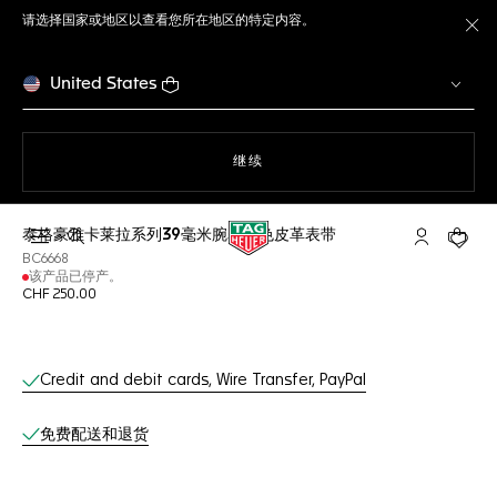
请选择国家或地区以查看您所在地区的特定内容。
关
United States
使用网站导航
继续
泰格豪雅卡莱拉系列39毫米腕表橙色皮革表带
打开搜索
My TAG He
您的购
BC6668
该产品已停产。
CHF 250.00
线上服务
Credit and debit cards, Wire Transfer, PayPal
免费配送和退货