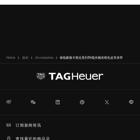
Home
腕表
Accessories
泰格豪雅卡莱拉系列39毫米腕表橙色皮革表带
微博
WeChat
领英
Pinterest
Twitter
Li
订阅新闻简讯
查找最近的精品店