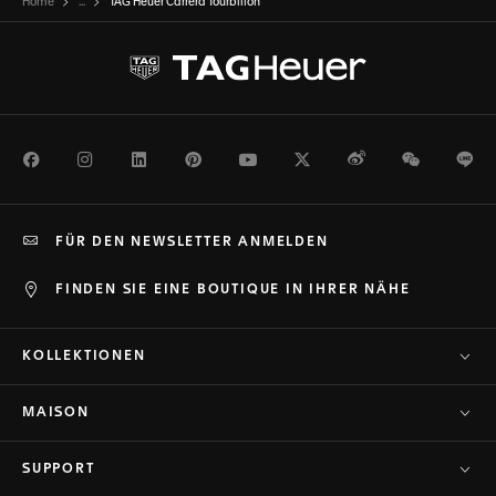
Home
...
TAG Heuer Carrera Tourbillon
Facebook
Instagram
LinkedIn
Pinterest
Youtube
Twitter
Weibo
WeChat
Li
FÜR DEN NEWSLETTER ANMELDEN
FINDEN SIE EINE BOUTIQUE IN IHRER NÄHE
KOLLEKTIONEN
MAISON
SUPPORT