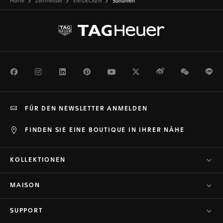
Home
Zeitmesser
ENTDECKEN
Surfuhren
Facebook
Instagram
LinkedIn
Pinterest
Youtube
Twitter
Weibo
WeChat
Li
FÜR DEN NEWSLETTER ANMELDEN
FINDEN SIE EINE BOUTIQUE IN IHRER NÄHE
KOLLEKTIONEN
MAISON
SUPPORT