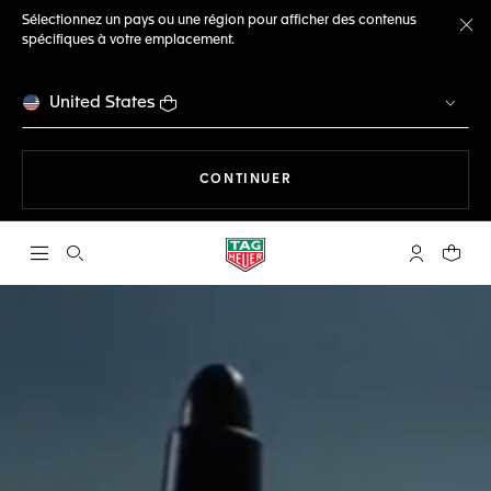
Sélectionnez un pays ou une région pour afficher des contenus
spécifiques à votre emplacement.
Fe
United States
LA NAVIGATION SUR LE S
CONTINUER
Ouvrir la barre de recherche
Compte My
Votre 