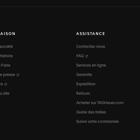
MAISON
ASSISTANCE
société
Contactez-nous
histoire
FAQ
-Faire
Services en ligne
e presse
Garantie
re
Expédition
u site
Retours
Acheter sur TAGHeuer.com
Guide des tailles
Suivre votre commande