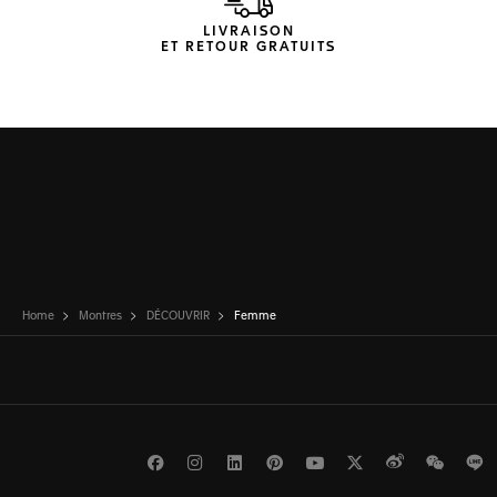
LIVRAISON
ET RETOUR GRATUITS
Home
Montres
DÉCOUVRIR
Femme
Facebook
Instagram
LinkedIn
Pinterest
Youtube
Twitter
Weibo
WeCh
L