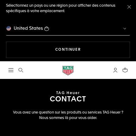
Sélectionnez un pays ou une région pour afficher des contenus
spécifiques à votre emplacement.
Fe
United States
LA NAVIGATION SUR LE S
CONTINUER
Ouvrir la barre de recherche
Compte My
Votre 
TAG Heuer
CONTACT
Vous avez une question sur les produits ou services TAG Heuer ?
Nous sommes là pour vous aider.