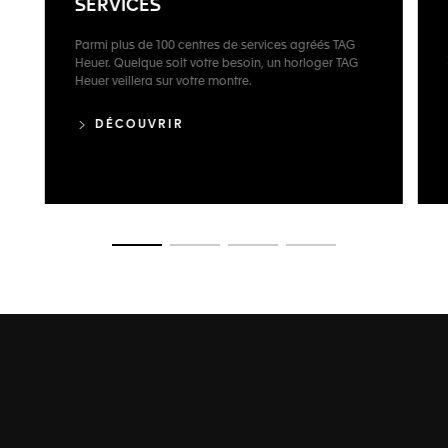
SERVICES
Parmi plus de 100 centres de services agréés TAG
Heuer. Quelque soit votre besoin, un horloger TAG
Heuer veillera sur votre montre.
DÉCOUVRIR
Ouvrir la diapositive 1
Ouvrir la diapositive 2
Ouvrir la diapositive 3
Ouvrir la diapositive 4