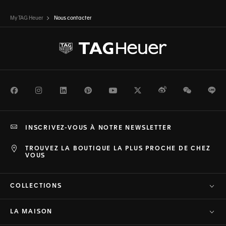
My TAG Heuer
Nous contacter
Facebook
Instagram
LinkedIn
Pinterest
Youtube
Twitter
Weibo
WeChat
Li
INSCRIVEZ-VOUS À NOTRE NEWSLETTER
TROUVEZ LA BOUTIQUE LA PLUS PROCHE DE CHEZ
VOUS
COLLECTIONS
LA MAISON