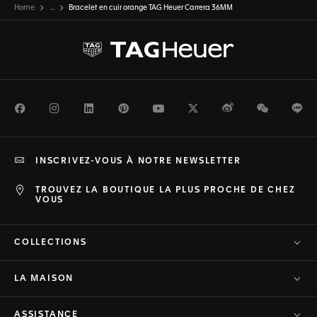
Home
...
Bracelet en cuir orange TAG Heuer Carrera 36MM
Facebook
Instagram
LinkedIn
Pinterest
Youtube
Twitter
Weibo
WeChat
Li
INSCRIVEZ-VOUS À NOTRE NEWSLETTER
TROUVEZ LA BOUTIQUE LA PLUS PROCHE DE CHEZ
VOUS
COLLECTIONS
LA MAISON
ASSISTANCE