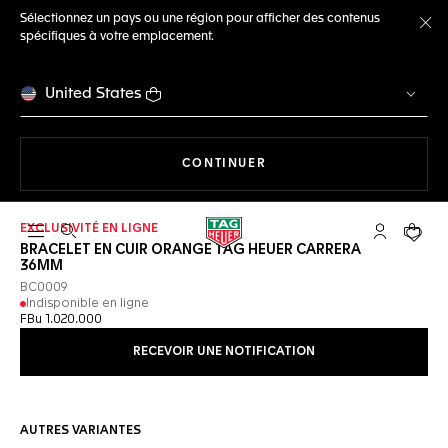
Sélectionnez un pays ou une région pour afficher des contenus
spécifiques à votre emplacement.
Fe
United States
LA NAVIGATION SUR LE S
CONTINUER
EXCLUSIVITÉ EN LIGNE
Ouvrir la barre de recherche
Compte My
Votre 
BRACELET EN CUIR ORANGE TAG HEUER CARRERA
36MM
BC0009
Indisponible en ligne
FBu 1.020.000
RECEVOIR UNE NOTIFICATION
AUTRES VARIANTES