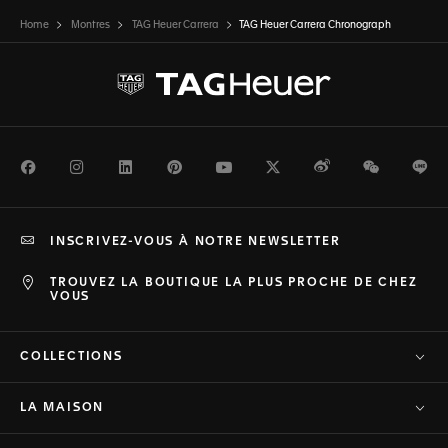
Home
Montres
TAG Heuer Carrera
TAG Heuer Carrera Chronograph
Facebook
Instagram
LinkedIn
Pinterest
Youtube
Twitter
Weibo
WeChat
Li
INSCRIVEZ-VOUS À NOTRE NEWSLETTER
TROUVEZ LA BOUTIQUE LA PLUS PROCHE DE CHEZ
VOUS
COLLECTIONS
LA MAISON