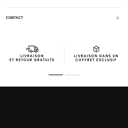
bracelet en cuir noir. Elle est disponible exclusivement à
l’achat en ligne sur le site TAG Heuer UK.
Performance et allure se conjuguent dans cette TAG Heuer
CONTACT
Carrera de caractère, qui associe la précision horlogère
suisse à un style affirmé et racé.
Au cœur de la montre bat le mouvement manufacture
Heuer 02, un chronographe automatique à roue à colonnes
— signature d’une mesure du temps de haute précision —
offrant jusqu’à 80 heures de réserve de marche.
LIVRAISON
LIVRAISON DANS UN
ET RETOUR GRATUITS
COFFRET EXCLUSIF
Ouvrir la diapositive 1
Ouvrir la diapositive 2