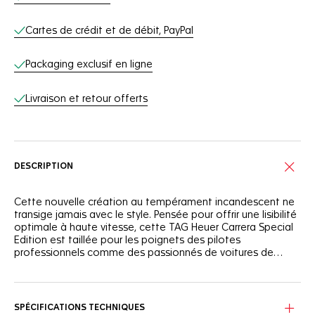
Cartes de crédit et de débit, PayPal
Packaging exclusif en ligne
Livraison et retour offerts
DESCRIPTION
Cette nouvelle création au tempérament incandescent ne
transige jamais avec le style. Pensée pour offrir une lisibilité
optimale à haute vitesse, cette TAG Heuer Carrera Special
Edition est taillée pour les poignets des pilotes
professionnels comme des passionnés de voitures de
sport.
Dotée d’une lunette en céramique noire et d’une couronne
en acier assortie revêtue de PVD noir, cette pièce
captivante est désormais proposée avec un élégant
SPÉCIFICATIONS TECHNIQUES