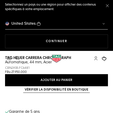
Sélectionnez un pays ou une région pour afficher des contenus
spécifiques à votre emplacement.
Fe
United States
LA NAVIGATION SUR LE S
CONTINUER
TAG HEUER CARRERA CHRONOGRAPH
Ouvrir la barre de recherche
Compte My
Votre 
Automatique, 44 mm, Acier
CBN2A1B.FC6481
FBu 27.950.000
AJOUTER AU PANIER
VÉRIFIER LA DISPONIBILITÉ EN BOUTIQUE
Services en ligne
Garantie de 5 ans