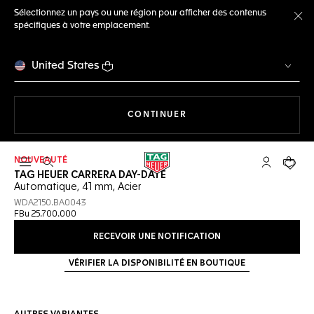
Sélectionnez un pays ou une région pour afficher des contenus
spécifiques à votre emplacement.
Fe
United States
LA NAVIGATION SUR LE S
CONTINUER
NOUVEAUTÉ
Ouvrir la barre de recherche
Compte My
Votre 
TAG HEUER CARRERA DAY-DATE
Automatique, 41 mm, Acier
WDA2150.BA0043
FBu 25.700.000
RECEVOIR UNE NOTIFICATION
VÉRIFIER LA DISPONIBILITÉ EN BOUTIQUE