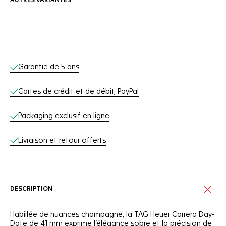
AUTRES VARIANTES
Services en ligne
Garantie de 5 ans
Cartes de crédit et de débit, PayPal
Packaging exclusif en ligne
Livraison et retour offerts
DESCRIPTION
Habillée de nuances champagne, la TAG Heuer Carrera Day-
Date de 41 mm exprime l’élégance sobre et la précision de