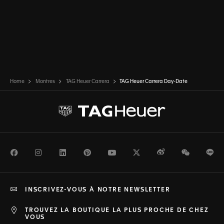
Home
Montres
TAG Heuer Carrera
TAG Heuer Carrera Day-Date
Facebook
Instagram
LinkedIn
Pinterest
Youtube
Twitter
Weibo
WeChat
Li
INSCRIVEZ-VOUS À NOTRE NEWSLETTER
TROUVEZ LA BOUTIQUE LA PLUS PROCHE DE CHEZ
VOUS